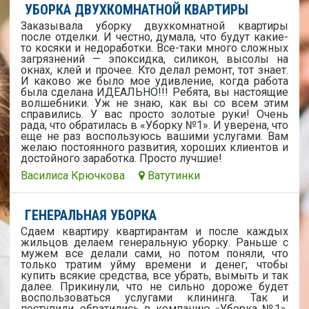
УБОРКА ДВУХКОМНАТНОЙ КВАРТИРЫ
Заказывала уборку двухкомнатной квартиры
после отделки. И честно, думала, что будут какие-
то косяки и недоработки. Все-таки много сложных
загрязнений — эпоксидка, силикон, высолы на
окнах, клей и прочее. Кто делал ремонт, тот знает.
И каково же было мое удивление, когда работа
была сделана ИДЕАЛЬНО!!! Ребята, вы настоящие
волшебники. Уж не знаю, как вы со всем этим
справились. У вас просто золотые руки! Очень
рада, что обратилась в «Уборку №1». И уверена, что
еще не раз воспользуюсь вашими услугами. Вам
желаю постоянного развития, хороших клиентов и
достойного заработка. Просто лучшие!
Василиса Крючкова
Ватутинки
ГЕНЕРАЛЬНАЯ УБОРКА
Сдаем квартиру квартирантам и после каждых
жильцов делаем генеральную уборку. Раньше с
мужем все делали сами, но потом поняли, что
только тратим уйму времени и денег, чтобы
купить всякие средства, все убрать, вымыть и так
далее. Прикинули, что не сильно дороже будет
воспользоваться услугами клининга. Так и
поступили, обратились в компанию «Уборка №1».