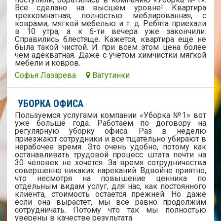
Все сделано на высшем уровне! Квартира
трехкомнатная, полностью меблированная, с
коврами, мягкой мебелью и т. д. Ребята приехали
в 10 утра, а к 6-ти вечера уже закончили.
Справились блестяще. Кажется, квартира еще не
была такой чистой. И при всем этом цена более
чем адекватная. Даже с учетом химчистки мягкой
мебели и ковров.
Софья Лазарева
Ватутинки
УБОРКА ОФИСА
Пользуемся услугами компании «Уборка №1» вот
уже больше года. Работаем по договору на
регулярную уборку офиса. Раз в неделю
приезжают сотрудники и все тщательно убирают в
нерабочее время. Это очень удобно, потому как
останавливать трудовой процесс штата почти на
30 человек не хочется. За время сотрудничества
совершенно никаких нареканий. Вдвойне приятно,
что несмотря на повышение ценника по
отдельным видам услуг, для нас, как постоянного
клиента, стоимость остается прежней. Но даже
если она вырастет, мы все равно продолжим
сотрудничать. Потому что так мы полностью
уверены в качестве результата.